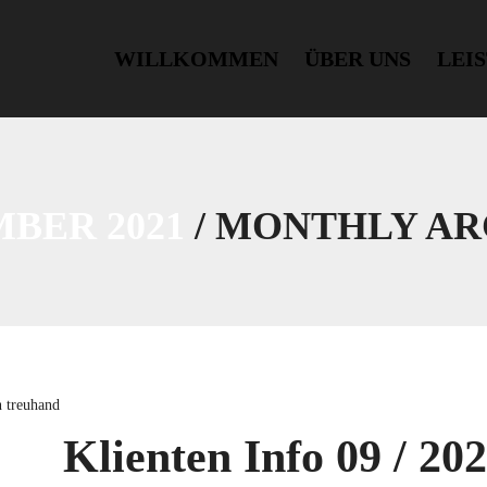
WILLKOMMEN
ÜBER UNS
LEI
BER 2021
/ MONTHLY AR
1
 treuhand
Klienten Info 09 / 20