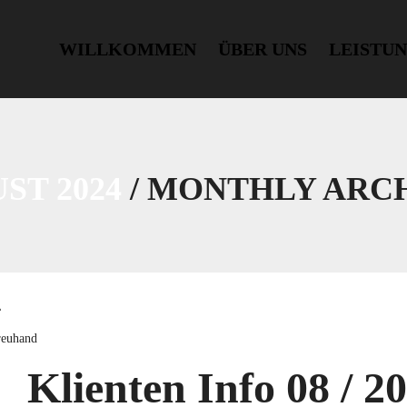
WILLKOMMEN
ÜBER UNS
LEISTU
ST 2024
/ MONTHLY ARC
4
reuhand
Klienten Info 08 / 2