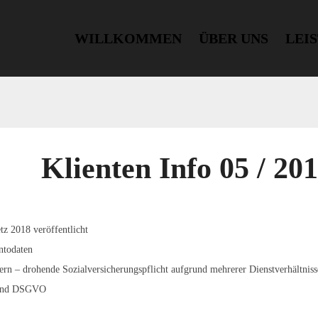
WILLKOMMEN
ÜBER UNS
LEI
Klienten Info 05 / 20
z 2018 veröffentlicht
ntodaten
rn – drohende Sozialversicherungspflicht aufgrund mehrerer Dienstverhältniss
 und DSGVO