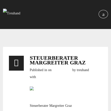
STEUERBERATER
MARGREITER GRAZ
Published in
on
9. März 2016
by treuhand
with
still no comments
Steuerberater Margreiter Graz